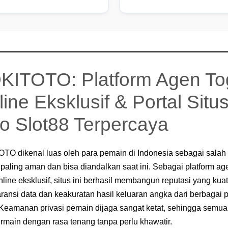
KITOTO: Platform Agen To
ine Eksklusif & Portal Situ
to Slot88 Terpercaya
TO dikenal luas oleh para pemain di Indonesia sebagai salah 
 paling aman dan bisa diandalkan saat ini. Sebagai platform ag
nline eksklusif, situs ini berhasil membangun reputasi yang kuat
aransi data dan keakuratan hasil keluaran angka dari berbagai 
 Keamanan privasi pemain dijaga sangat ketat, sehingga semua
ermain dengan rasa tenang tanpa perlu khawatir.