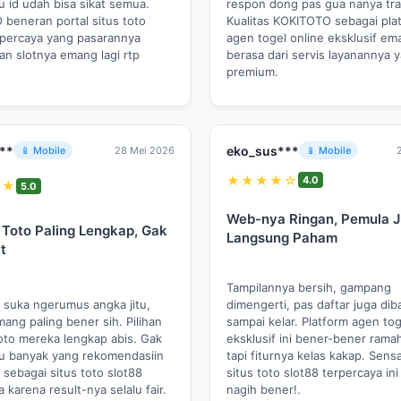
u id udah bisa sikat semua.
respon dong pas gua nanya tra
beneran portal situs toto
Kualitas KOKITOTO sebagai pla
rpercaya yang pasarannya
agen togel online eksklusif em
an slotnya emang lagi rtp
berasa dari servis layanannya 
premium.
**
eko_sus***
📱 Mobile
28 Mei 2026
📱 Mobile
★★★★☆
4.0
★★
5.0
Web-nya Ringan, Pemula 
 Toto Paling Lengkap, Gak
Langsung Paham
t
Tampilannya bersih, gampang
 suka ngerumus angka jitu,
dimengerti, pas daftar juga dib
mang paling bener sih. Pilihan
sampai kelar. Platform agen tog
oto mereka lengkap abis. Gak
eksklusif ini bener-bener rama
au banyak yang rekomendasiin
tapi fiturnya kelas kakap. Sensa
 sebagai situs toto slot88
situs toto slot88 terpercaya in
 karena result-nya selalu fair.
nagih bener!.