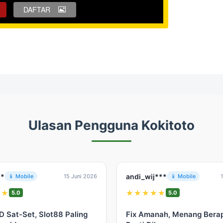
a
DAFTAR
i
l
s
Ulasan Pengguna Kokitoto
**
andi_wij***
📱 Mobile
15 Juni 2026
📱 Mobile
★★
★★★★★
5.0
5.0
 Sat-Set, Slot88 Paling
Fix Amanah, Menang Bera