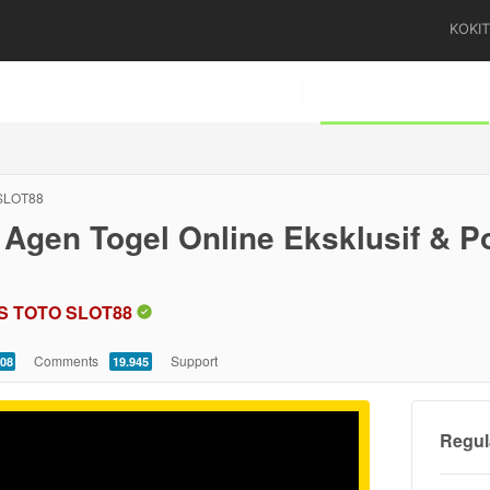
KOKI
88
SITUS TOTO
TOTO SLOT
Unlimited Downloads
SLOT88
Agen Togel Online Eksklusif & Po
S TOTO SLOT88
Comments
Support
08
19.945
Regul
Regu