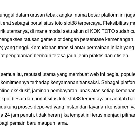
 unggul dalam urusan tebak angka, nama besar platform ini jug
 erat sebagai portal situs toto slot88 terpercaya. Fleksibilitas m
arik utamanya, di mana modal satu akun di KOKITOTO sudah c
mengakses ratusan game slot dengan persentase kemenangan
e) yang tinggi. Kemudahan transisi antar permainan inilah yang
t pengalaman bermain terasa jauh lebih praktis dan efisien.
s semua itu, reputasi utama yang membuat web ini begitu popule
 komitmennya terhadap kenyamanan transaksi. Sebagai platfo
online eksklusif, jaminan pembayaran lunas atas setiap kemena
ckpot besar dari portal situs toto slot88 terpercaya ini adalah ha
Didukung proses depo-wd yang instan dan layanan konsumen y
a 24 jam penuh, tidak heran jika tempat ini terus menjadi piliha
bagi pemain baru maupun lama.