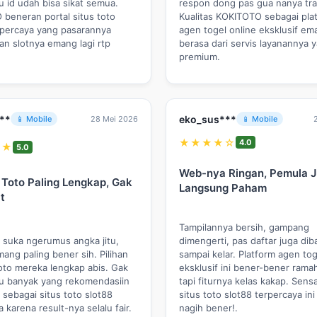
u id udah bisa sikat semua.
respon dong pas gua nanya tra
beneran portal situs toto
Kualitas KOKITOTO sebagai pla
rpercaya yang pasarannya
agen togel online eksklusif em
an slotnya emang lagi rtp
berasa dari servis layanannya 
premium.
**
eko_sus***
📱 Mobile
28 Mei 2026
📱 Mobile
★★★★☆
4.0
★★
5.0
Web-nya Ringan, Pemula 
 Toto Paling Lengkap, Gak
Langsung Paham
t
Tampilannya bersih, gampang
 suka ngerumus angka jitu,
dimengerti, pas daftar juga dib
mang paling bener sih. Pilihan
sampai kelar. Platform agen tog
oto mereka lengkap abis. Gak
eksklusif ini bener-bener rama
au banyak yang rekomendasiin
tapi fiturnya kelas kakap. Sensa
 sebagai situs toto slot88
situs toto slot88 terpercaya in
 karena result-nya selalu fair.
nagih bener!.