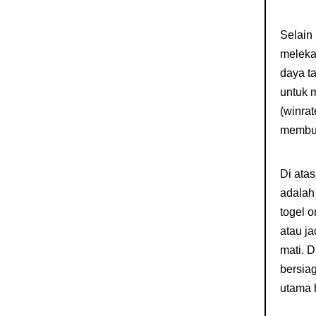
Selain
melekat
daya t
untuk 
(winrat
membua
Di ata
adalah
togel 
atau ja
mati. 
bersiag
utama 