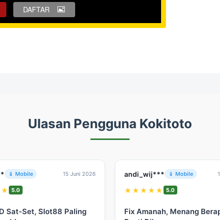
a
DAFTAR
i
l
s
Ulasan Pengguna Kokitoto
**
andi_wij***
📱 Mobile
15 Juni 2026
📱 Mobile
★★
★★★★★
5.0
5.0
 Sat-Set, Slot88 Paling
Fix Amanah, Menang Bera