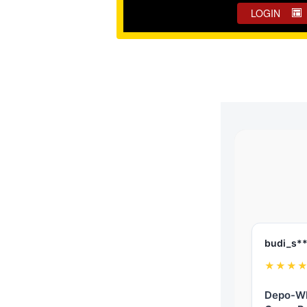
LOGIN
budi_s*
★★★
Depo-WD