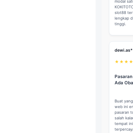
modal sat
KOKITOTO 
slot88 te
lengkap d
tinggi.
dewi.as*
★★★
Pasaran
Ada Oba
Buat yang
web ini e
pasaran t
salah kal
tempat ini
terpercaya